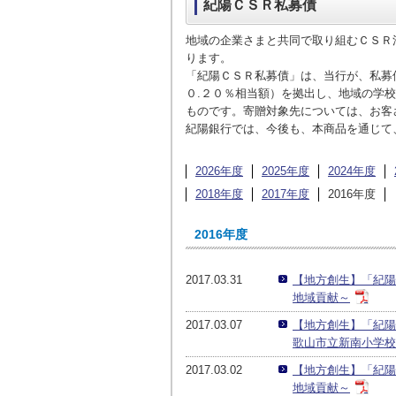
紀陽ＣＳＲ私募債
紀陽銀行について
株式・格付情報
地域とともに
従業員とともに
IR情報
ついて
地域の企業さまと共同で取り組むＣＳＲ
トップメッセージやグループ会社など
会社概要をご覧いただけます。
決算短信や有価証券報告書などをご覧
株価情報や株式・格付に関する情報を
地域や環境のための取り組みをご覧い
従業員のための取り組みをご覧いただ
ります。
「紀陽ＣＳＲ私募債」は、当行が、私募
をご覧いただけます。
いただけます。
ご覧いただけます。
ただけます。
けます。
０.２０％相当額）を拠出し、地域の学
ものです。寄贈対象先については、お客
紀陽銀行では、今後も、本商品を通じて
2026年度
2025年度
2024年度
2018年度
2017年度
2016年度
2016年度
2017.03.31
【地方創生】「紀陽
地域貢献～
2017.03.07
【地方創生】「紀陽
歌山市立新南小学校
2017.03.02
【地方創生】「紀陽
地域貢献～