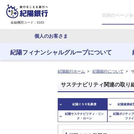
金融機関コード：0163
個人のお客さま
紀陽フィナンシャルグループについて
紀陽フィナンシャルグ
紀陽銀行について
IR情報
株式・格付情報
地域とともに
従業員とともに
紀陽銀行ホーム
>
紀陽銀行について
>
サステナビリティ関連の取り
紀陽ＣＳＲ私募債
紀陽健康経
紀陽サステナビリティ・リン
紀陽ポジティブ
ク・ローン
ファイ
紀陽フィナンシャルグループに