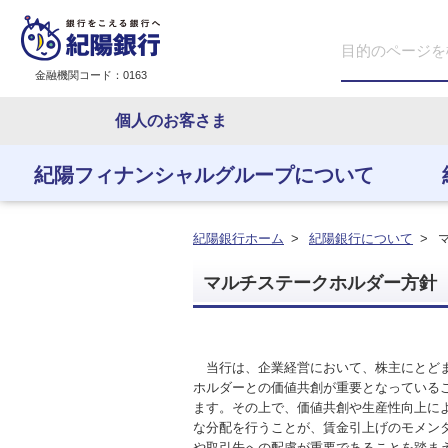
金融機関コード：0163
個人のお客さま
紀陽フィナンシャルグループについて
紀陽フィナンシャルグ
紀陽銀行について
IR情報
株式・格付情報
地域とともに
従業員とともに
紀陽銀行ホーム
>
紀陽銀行について
>
マルチステークホルダー方針
当行は、企業経営において、株主にとどま
ホルダーとの価値共創が重要となっている
ます。その上で、価値共創や生産性向上に
な分配を行うことが、賃金引上げのモメン
紀陽フィナンシャルグループに
や取引先への配慮が重要であることを踏ま