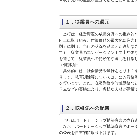
紀陽銀行について
株式・格付情報
地域とともに
従業員とともに
IR情報
ついて
トップメッセージやグループ会社など
会社概要をご覧いただけます。
決算短信や有価証券報告書などをご覧
株価情報や株式・格付に関する情報を
地域や環境のための取り組みをご覧い
従業員のための取り組みをご覧いただ
１．従業員への還元
をご覧いただけます。
いただけます。
ご覧いただけます。
ただけます。
けます。
当行は、経営資源の成長分野への重点的な
向上に取り組み、付加価値の最大化に注力
則」に則り、当行の状況を踏まえた適切な
ても、従業員のエンゲージメント向上や更
を通じて、従業員への持続的な還元を目指
（個別項目）
具体的には、社会情勢や当行をとりまく環
ります。教育訓練等については、公的資格
を行います。また、在宅勤務や時差勤務な
ラムなどの実施により、多様な人材が活躍
２．取引先への配慮
当行はパートナーシップ構築宣言の内容遵
なお、パートナーシップ構築宣言のポータ
の公表を自主的に取り下げます。