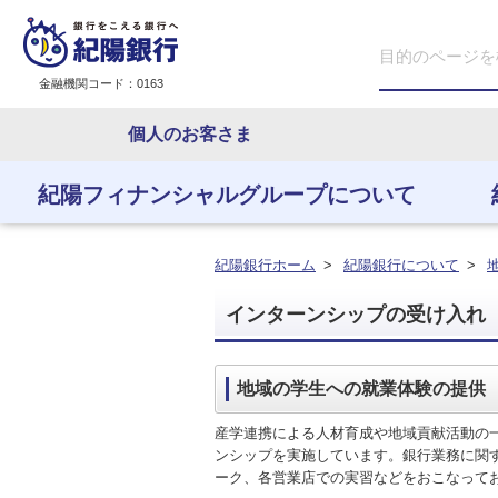
金融機関コード：0163
個人のお客さま
紀陽フィナンシャルグループについて
紀陽フィナンシャルグ
紀陽銀行について
IR情報
株式・格付情報
地域とともに
従業員とともに
紀陽銀行ホーム
>
紀陽銀行について
>
インターンシップの受け入れ
地域の学生への就業体験の提供
産学連携による人材育成や地域貢献活動の
ンシップを実施しています。銀行業務に関
ーク、各営業店での実習などをおこなって
紀陽フィナンシャルグループに