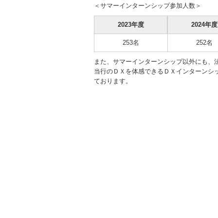
＜サマーインターンシップ参加人数＞
紀陽銀行について
株式・格付情報
地域とともに
従業員とともに
IR情報
ついて
2023年度
2024年度
トップメッセージやグループ会社など
会社概要をご覧いただけます。
決算短信や有価証券報告書などをご覧
株価情報や株式・格付に関する情報を
地域や環境のための取り組みをご覧い
従業員のための取り組みをご覧いただ
をご覧いただけます。
いただけます。
ご覧いただけます。
ただけます。
けます。
253名
252名
また、サマーインターンシップ以外にも、
当行のＤＸを体感できるＤＸインターンシ
ております。