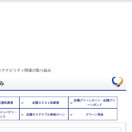
ループについて
トップメッセージ
目指す銀行像
決算短信
格付情報
サステナビリティ基本方
人的資本経営
マテリアリティ
経営理念等
会社概要
有価証券報告書
株式手続のご案内
人材育成
紀陽フィナンシャル
紀陽フィナンシャルグル
紀陽銀行について
IR情報
株式・格付情報
地域とともに
従業員とともに
行動憲章・役職員行動規
沿革
決算説明資料
株価情報
ダイバーシティ推進
グループについて
ＳＤＧｓ宣言
グループ会社について
統合報告書・
株主優待制度
紀陽銀行 健康経営宣言
責任ある投融資に向けた
ディスクロージャー誌
株主総会関連
カスタマーハラスメント
マルチステークホルダー
アニュアルレポート
ステナビリティ関連の取り組み
購買方針
み
経営戦略・
コーポレートガバナンス
環境への取り組み
紀陽グリーンローン・紀陽グリ
電子公告
地域への取り組み
応援私募債
紀陽ＳＤＧｓ私募債
ーンボンド
インパクト・
紀陽サステナブル推進ローン
グリーン預金
人権に関する取り組み
閉じる
ンス
閉じる
閉じる
閉じる
閉じる
障がいをお持ちのお客さま・