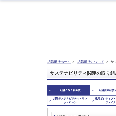
紀陽フィナンシャルグ
紀陽銀行について
IR情報
株式・格付情報
地域とともに
従業員とともに
紀陽銀行ホーム
>
紀陽銀行について
>
サ
紀陽フィナンシャルグループに
紀陽銀行について
株式・格付情報
地域とともに
従業員とともに
IR情報
ついて
サステナビリティ関連の取り組
トップメッセージやグループ会社など
会社概要をご覧いただけます。
決算短信や有価証券報告書などをご覧
株価情報や株式・格付に関する情報を
地域や環境のための取り組みをご覧い
従業員のための取り組みをご覧いただ
をご覧いただけます。
いただけます。
ご覧いただけます。
ただけます。
けます。
紀陽ＣＳＲ私募債
紀陽健康経営
紀陽サステナビリティ・リン
紀陽ポジティブ・
ク・ローン
ファイナ