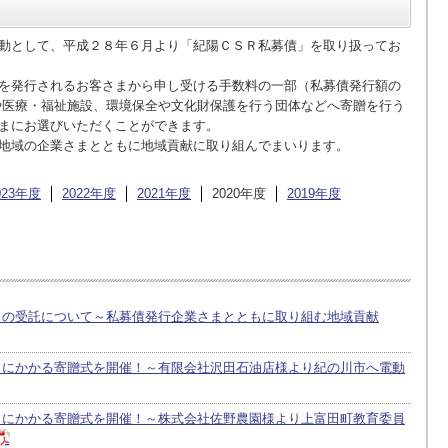
ご高齢のお客さまに配慮した
動として、平成２８年６月より「紀陽ＣＳＲ私募債」を取り扱ってお
サステナビリティ関連の
を発行されるお客さまから申し受ける手数料の一部（私募債発行額の
ESGデータ集
や医療・福祉施設、環境保全や文化財保護を行う団体などへ寄贈を行う
まにお選びいただくことができます。
金融仲介機能の取り組み
地域の企業さまとともに地域貢献に取り組んでまいります。
創立１３０周年記念事業
023年度
2022年度
2021年度
2020年度
2019年度
閉じる
」の受託について～私募債発行企業さまとともに取り組む地域貢献
」にかかる寄贈式を開催！～有限会社沢田石油店様より紀の川市へ電動
」にかかる寄贈式を開催！～株式会社佐野農園様より上富田町教育委員