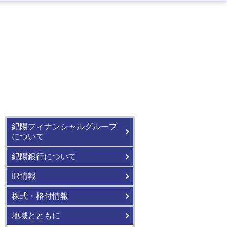
針・
店舗・ATM
店舗・ATM
店舗・ATM
店舗・ATM
店舗・ATM
店舗・ATM
ープ
範
取組方針
対応方針
方針
紀陽フィナンシャルグループ
について
紀陽銀行について
IR情報
株式・格付情報
地域とともに