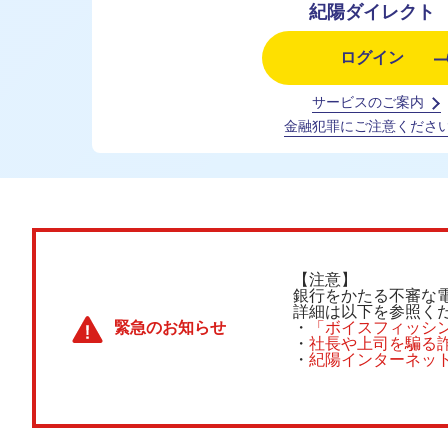
紀陽ダイレクト
ログイン
サービスのご案内
金融犯罪にご注意くださ
【注意】
銀行をかたる不審な
詳細は以下を参照く
緊急のお知らせ
・
「ボイスフィッシ
・
社長や上司を騙る
・
紀陽インターネッ
ニュース
リリース
2026.08.03 定期預金金利