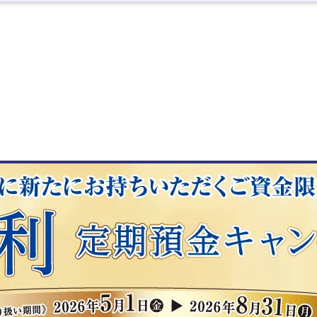
総合口座
紀陽銀行と考える資産運
個人向けローン総合案内
個人年金保険
紀陽スマートアプリ
「キヨスマ！」
決済用預金 (無利息普通預
カードローン
終身保険
確定拠出年金
アプリとWebで
キャッシュレスで、
おトクでたのしい
外国送金
通帳レス口座 紀陽スマー
円預金
定期預金
積立型定期預金
資産運用
投資信託
個人向け国債
外貨預金
ファンドラップ
個人向けローン
住宅ローン
その他ローン
保険
相続
ATMサービス
便利な口座振替
毎日のお支払い
その他のサービス
紀陽後見制度支援預金
マイカーローン
医療・がん保険
国民年金基金
カンタン・スマートに。
毎日をスマートに。
サービス
外貨両替（関西国際空港
「スマ通帳。」
出張所）
通知預金
おまとめローン
収入保障保険
紀陽ダイレクト
（個人向け
貯蓄預金（新規取扱終了
フリーローン
定期保険
インターネットバンキン
納税準備預金（新規取扱
教育ローン
学資保険
※現在、取り扱いして
Webでのお手続き
（住所等変更・カード再
教育資金贈与専用口座
事業者向けローン
新規のご契約を停止中の
（新規取扱終了）
一時払商品
電子交付サービス
ペンリィでのお手続き
（住所・電話番号変更）
閉じる
閉じる
閉じる
閉じる