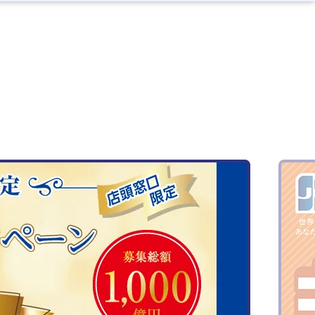
用
預金金利
個人向けローン金利
店舗・ATM
撮るだけねんきん試算
撮るだけねんきん試算
金)
ローンシミュレーション
手数料
約款集・規定集
セカンドライフ
セカンドライフ
ト通帳
本人確認資料のご提出
店舗・ATM
店舗・ATM
相続
メールアドレスのお届け
）
約款集・規定集
約款集・規定集
グ）
保険募集指針
店舗・ATM
終了）
おりません。
店舗・ATM
発行）
約款集・規定集
約款集・規定集