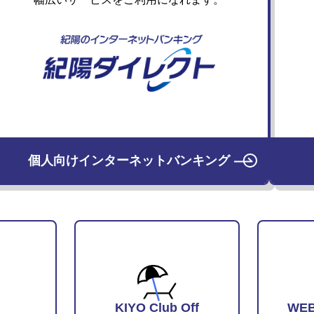
個⼈向けインターネットバンキング
KIYO Club Off
WE