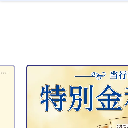
あずける TOP
ふやす TOP
かりる TOP
そなえる・のこす TOP
便利につかう TOP
アプリとWebで
資産運用
個人向けローン
カンタン・スマートに。
円預金
保険
総合口座や貯蓄預金など用途によって
お客さまの豊かな未来のための資産づ
個人向けローン専用サイト。あなたの
お客さまのライフステージに合わせた
紀陽スマートアプリ「キヨスマ！」や
使い分けていただける商品を揃えてお
くりをお手伝いさせていただきます。
夢を応援するピッタリのローンが見つ
商品をご案内します。
通帳レスの「スマ通帳。」などをご案
ります。
かります。
内します。