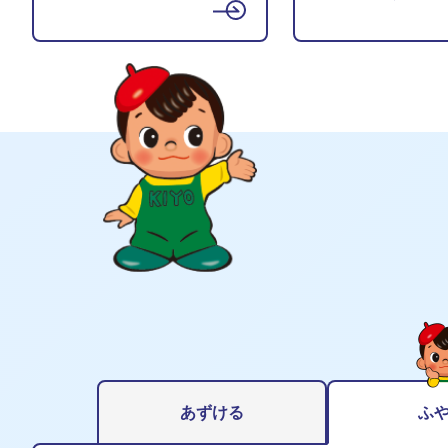
あずける
ふ