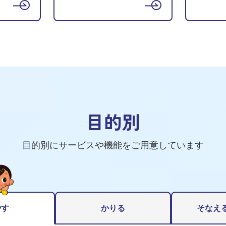
目的別
⽬的別にサービスや機能を
ご⽤意しています
やす
かりる
そなえ