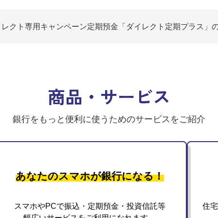
 「特別金利定期預金キャンペーン」の適用金利について
 紀陽ダイレクト専用キャンペーン定期預金「ダイレクト定期プラス
県「企業の森」事業における印南町での新たな森林保全活動実施につ
月期 第1四半期決算短信〔日本基準〕（連結）
の引き上げについて
 「特別金利定期預金キャンペーン」の適用金利について
商品・サービス
銀⾏をもっと便利に
使うためのサービスをご紹介
あなたのスマホが銀行になる！
スマホやPCで振込・定期預金・投資信託等
住宅
幅広いサービスをご利用になれます。