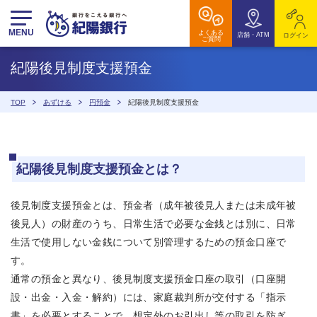
MENU
よくある
店舗・ATM
ログイン
ご質問
紀陽後見制度支援預金
TOP
あずける
円預金
紀陽後見制度支援預金
紀陽後見制度支援預金とは？
後見制度支援預金とは、預金者（成年被後見人または未成年被
後見人）の財産のうち、日常生活で必要な金銭とは別に、日常
生活で使用しない金銭について別管理するための預金口座で
す。
通常の預金と異なり、後見制度支援預金口座の取引（口座開
設・出金・入金・解約）には、家庭裁判所が交付する「指示
書」を必要とすることで、想定外のお引出し等の取引を防ぎ、