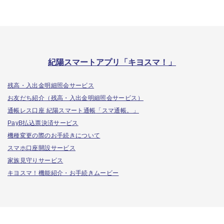
紀陽スマートアプリ「キヨスマ！」
残高・入出金明細照会サービス
お友だち紹介
（残高・入出金明細照会サービス）
通帳レス口座 紀陽スマート通帳
「スマ通帳。」
PayB払込票決済サービス
機種変更の際のお手続きについて
スマホ口座開設サービス
家族見守りサービス
キヨスマ！機能紹介・お手続きムービー