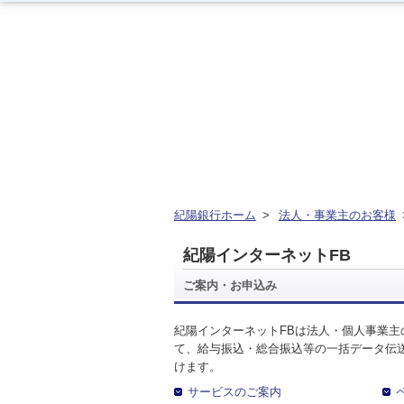
資金の調達
資金の運用
経営・事業支援
ＥＢサービス
紀陽銀行ホーム
>
法人・事業主のお客様
資金の調達
資金の運用
経営・事業支援
ＥＢサービス
紀陽インターネットFB
お客さまのさまざまな資金ニーズに応
資金の運用に必要な商品、定期預金、
法人・事業主のお客さまへ情報のご提
その他各種サービスをご紹介します。
ご案内・お申込み
じたご提案をさせていただきます。
投資信託などをご紹介します。
供や課題解決のご支援をいたします。
紀陽インターネットFBは法人・個人事業主
て、給与振込・総合振込等の一括データ伝
けます。
サービスのご案内