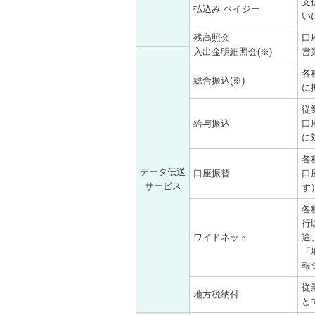
支
払込み ペイジー
い
残高照会
口
入出金明細照会(※)
営
各
総合振込(※)
に
従
給与振込
口
に
各
データ伝送
口座振替
口
サービス
す
各
行
ワイドネット
途
「
報
従
地方税納付
と