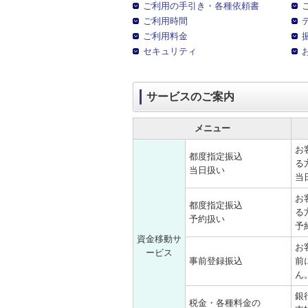
ご利用の手引き・各種依頼書
ご利用時間
ご利用料金
セキュリティ
サービスのご案内
メニュー
お
都度指定振込
る
当日扱い
当
お
都度指定振込
る
予約扱い
予
資金移動サ
お
ービス
事前登録振込
前
ん
銀
税金・各種料金の