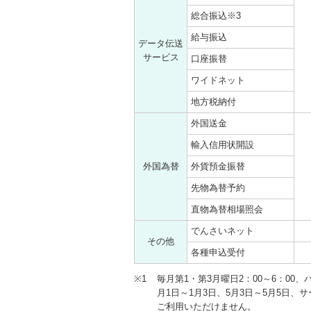
総合振込※3
給与振込
データ伝送
サービス
口座振替
ワイドネット
地方税納付
外国送金
輸入信用状開設
外国為替
外貨預金振替
先物為替予約
直物為替相場照会
でんさいネット
その他
各種申込受付
※1
毎月第1・第3月曜日2：00～6：00、ハ
月1日～1月3日、5月3日～5月5日
ご利用いただけません。