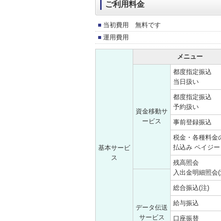
ご利用料金
当初費用 無料です
運用費用
メニュー
都度指定振込
当日扱い
都度指定振込
予約扱い
資金移動サ
ービス
事前登録振込
税金・各種料金
払込み ペイジー
基本サービ
ス
残高照会
入出金明細照会(
総合振込(注)
給与振込
データ伝送
サービス
口座振替