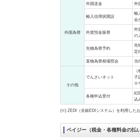
外国送金
外
輸
輸入信用状開設
会
外
外国為替
外貨預金振替
の
先
先物為替予約
定
直物為替相場照会
当
（
でんさいネット
子
※
その他
紀
各種申込受付
込
(※) ZEDI（全銀EDIシステム）を利用
ペイジー（税金・各種料金の払