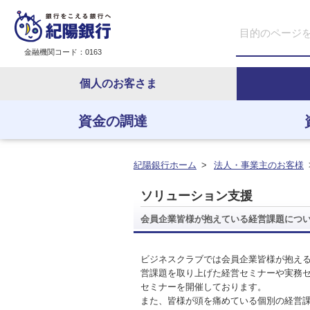
金融機関コード：0163
個人のお客さま
資金の調達
資金の調達
資金の運用
経営・事業支援
ＥＢサービス
紀陽銀行ホーム
>
法人・事業主のお客様
ソリューション支援
会員企業皆様が抱えている経営課題につ
ビジネスクラブでは会員企業皆様が抱え
営課題を取り上げた経営セミナーや実務
セミナーを開催しております。
また、皆様が頭を痛めている個別の経営