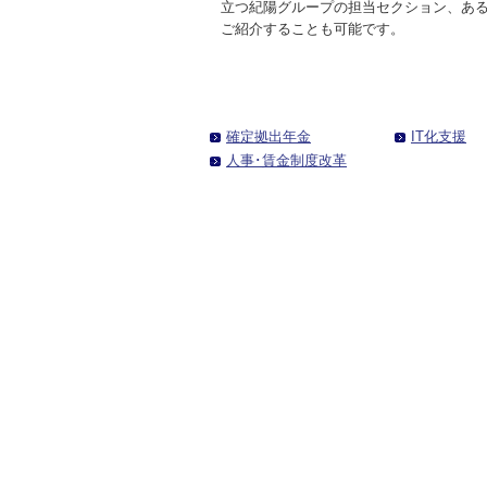
立つ紀陽グループの担当セクション、あ
資金の調達
資金の運用
経営・事業支援
ＥＢサービス
ご紹介することも可能です。
お客さまのさまざまな資金ニーズに応
資金の運用に必要な商品、定期預金、
法人・事業主のお客さまへ情報のご提
その他各種サービスをご紹介します。
じたご提案をさせていただきます。
投資信託などをご紹介します。
供や課題解決のご支援をいたします。
確定拠出年金
IT化支援
人事･賃金制度改革