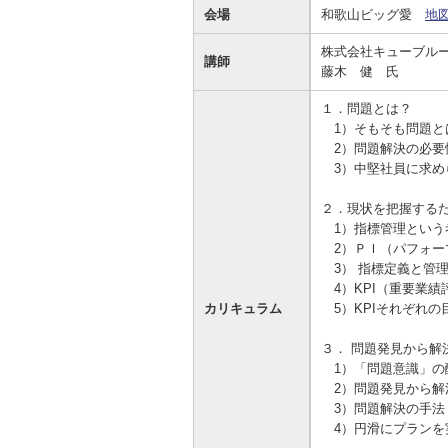
会場
和歌山ビッグ愛
地
資金の調達
資金の運用
経営・事業支援
ＥＢサービス
株式会社キューブル
講師
お客さまのさまざまな資金ニーズに応
資金の運用に必要な商品、定期預金、
法人・事業主のお客さまへ情報のご提
その他各種サービスをご紹介します。
藤木 健 氏
じたご提案をさせていただきます。
投資信託などをご紹介します。
供や課題解決のご支援をいたします。
１．問題とは？
1）そもそも問題と
2）問題解決の必要
3）中堅社員に求め
２．現状を把握する
1）指標管理という
2）ＰＩ（パフォー
3） 指標定義と管
4）KPI（重要業績
カリキュラム
5）KPIそれぞれの
３． 問題発見から解
1）「問題意識」の
2）問題発見から解
3）問題解決の手
4）円滑にプランを