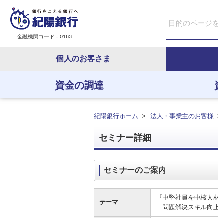
金融機関コード：0163
個人のお客さま
資金の調達
資金の調達
資金の運用
経営・事業支援
ＥＢサービス
紀陽銀行ホーム
>
法人・事業主のお客様
セミナー詳細
セミナーのご案内
『中堅社員を中核人
テーマ
問題解決スキル向上