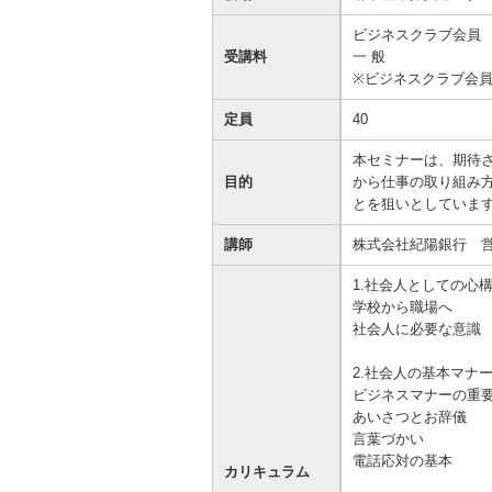
資金の調達
資金の運用
経営・事業支援
ＥＢサービス
ビジネスクラブ会員
受講料
一 般 お一
お客さまのさまざまな資金ニーズに応
資金の運用に必要な商品、定期預金、
法人・事業主のお客さまへ情報のご提
その他各種サービスをご紹介します。
※ビジネスクラブ会
じたご提案をさせていただきます。
投資信託などをご紹介します。
供や課題解決のご支援をいたします。
定員
40
本セミナーは、期待
目的
から仕事の取り組み
とを狙いとしていま
講師
株式会社紀陽銀行 
1.社会人としての心
学校から職
社会人に必要な意識
2.社会人の基本マナ
ビジネスマナーの
あいさつとお辞儀
言葉づ
電話応対の基本
カリキュラム