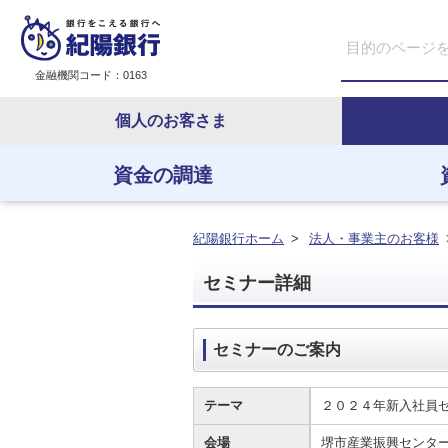
金融機関コード：0163
個人のお客さま
資金の調達
資金の調達
資金の運用
経営・事業支援
ＥＢサービス
紀陽銀行ホーム
>
法人・事業主のお客様
セミナー詳細
セミナーのご案内
テーマ
２０２４年新入社員
会場
堺市産業振興セン