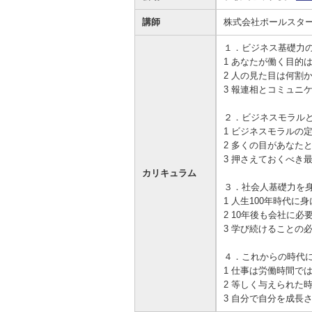
資金の調達
資金の運用
経営・事業支援
ＥＢサービス
講師
株式会社ポールスター
お客さまのさまざまな資金ニーズに応
資金の運用に必要な商品、定期預金、
法人・事業主のお客さまへ情報のご提
その他各種サービスをご紹介します。
１．ビジネス基礎力
じたご提案をさせていただきます。
投資信託などをご紹介します。
供や課題解決のご支援をいたします。
1 あなたが働く目的
2 人の見た目は何割
3 報連相とコミュニ
２．ビジネスモラル
1 ビジネスモラルの
2 多くの目があなた
3 押さえておくべき
カリキュラム
３．社会人基礎力を
1 人生100年時代
2 10年後も会社に
3 学び続けることの
４．これからの時代
1 仕事は労働時間で
2 等しく与えられた
3 自分で自分を成長