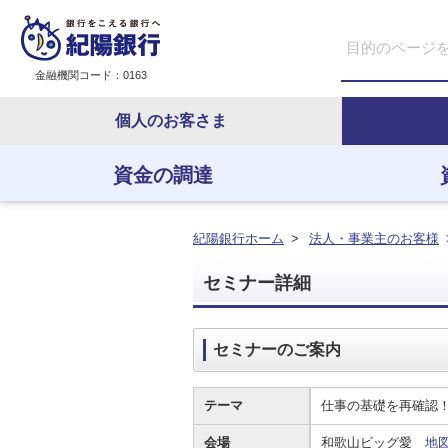
金融機関コード：0163
個人のお客さま
資金の調達
資金の調達
資金の運用
経営・事業支援
ＥＢサービス
紀陽銀行ホーム
>
法人・事業主のお客様
セミナー詳細
セミナーのご案内
テーマ
仕事の基礎を再確認
会場
和歌山ビッグ愛
地