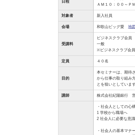
日程
ＡＭ１０：００～Ｐ
資金の調達
資金の運用
経営・事業支援
ＥＢサービス
対象者
新入社員
お客さまのさまざまな資金ニーズに応
資金の運用に必要な商品、定期預金、
法人・事業主のお客さまへ情報のご提
その他各種サービスをご紹介します。
じたご提案をさせていただきます。
投資信託などをご紹介します。
供や課題解決のご支援をいたします。
会場
和歌山ビッグ愛
地
ビジネスクラブ会員
受講料
一般 お一人
※ビジネスクラブ会
定員
４０名
本セミナーは、期待
目的
から仕事の取り組み
とを狙いとしていま
講師
株式会社紀陽銀行 
・社会人としての心
1 学校から職場へ
2 社会人に必要な意
・社会人の基本マナ