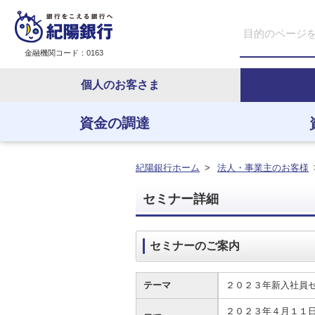
金融機関コード：0163
個人のお客さま
資金の調達
資金の調達
資金の運用
経営・事業支援
ＥＢサービス
紀陽銀行ホーム
>
法人・事業主のお客様
セミナー詳細
セミナーのご案内
テーマ
２０２３年新入社員
２０２３年４月１１