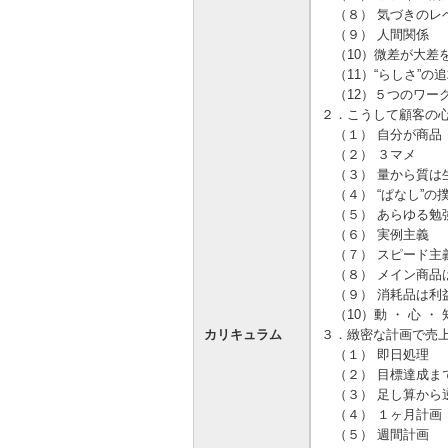
（８） 気づきのレ
（９） 人間関係
（10）微差が大差
（11）“らしさ”の
（12）５つのワ
２．こうして顧客の
（１） 自分が商品
（２） ３マメ
（３） 量から質は
（４） “ぱなし”の
（５） あらゆる勉
（６） 実例主義
（７） スピード主
（８） メイン商品
（９） 消耗品は利
（10）動 ・ 心 ・ 
カリキュラム
３．緻密な計画で売
（１） 即日処理
（２） 目標達成ま
（３） 足し算から
（４） １ヶ月計画
（５） 週間計画