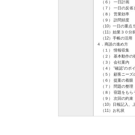
（６） 一日計画
（７） 一日の反省
（８） 営業効率
（９） 訪問頻度
（10）一日の重点
（11）始業３０分
（12）手帳の活
４．商談の進め方
（１） 情報収集
（２） 基本動作の
（３） 会社案内
（４） “確認”のポ
（５） 顧客ニーズ
（６） 提案の着眼
（７） 問題の整理
（８） 宿題をもら
（９） 次回の約束
（10）日報記入、
（11）お礼状