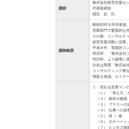
株式会社経営支援セ
講師
代表取締役
国吉 拡 氏
昭和62年大学卒業後
営業部門で驚異的な売
その後、コンサルテ
経営支援活動に従事
平成８年、実践的コ
講師略歴
同15年、「株式会社
同23年、より顧客に
社名は再度「株式会
コンサルティング業を
増益を達成。セミナ
１．売れる営業マン
（１） 「考え方」
（２） 基本の徹底
（３） プラスへの
（４） 仕事への姿
（５） 得 ＜ 徳
（６） モチベーシ
（７） ビジネス病