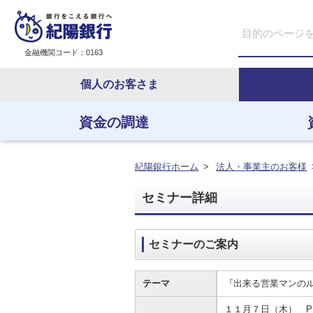
金融機関コード：0163
個人のお客さま
資金の調達
資金の調達
資金の運用
経営・事業支援
ＥＢサービス
紀陽銀行ホーム
>
法人・事業主のお客様
セミナー詳細
セミナーのご案内
テーマ
『出来る営業マンの
１１月７日（木） PM1