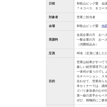
日程
和歌山ビッグ愛 会
資金の調達
資金の運用
経営・事業支援
ＥＢサービス
＊Ａコース、Ｂコー
お客さまのさまざまな資金ニーズに応
資金の運用に必要な商品、定期預金、
法人・事業主のお客さまへ情報のご提
その他各種サービスをご紹介します。
対象者
営業ご担当者
じたご提案をさせていただきます。
投資信託などをご紹介します。
供や課題解決のご支援をいたします。
会場
和歌山ビッグ愛
地
会員企業の方 お一
受講料
一般企業の方 お一
（消費税込み）
定員
40名（定員に達した
営業は結果がすべて
厳しい経営環境下に
一体何が違うのでし
モチベーション、ス
目的
合わせて、営業自ら
本セミナーでは、講
ズバリ参加者の心や
第一線の若手からベ
ぜひ、積極的にご参