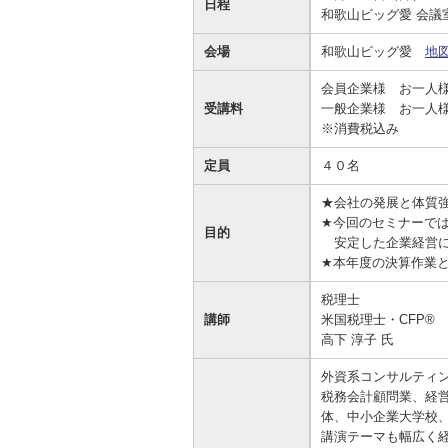
日程
和歌山ビッグ愛 会議
資金の調達
資金の運用
経営・事業支援
ＥＢサービス
会場
和歌山ビッグ愛
地
お客さまのさまざまな資金ニーズに応
資金の運用に必要な商品、定期預金、
法人・事業主のお客さまへ情報のご提
その他各種サービスをご紹介します。
じたご提案をさせていただきます。
投資信託などをご紹介します。
供や課題解決のご支援をいたします。
会員企業様 お一人
受講料
一般企業様 お一人様
※消費税込み
定員
４０名
★会社の発展と体質
★今回のセミナーで
目的
安定した企業経営に
★本年度の決算作業
税理士
講師
米国税理士・CFP®
高下 淳子 氏
外資系コンサルティ
税務会計顧問業、経
体、中小企業大学校
講演テーマも幅広く