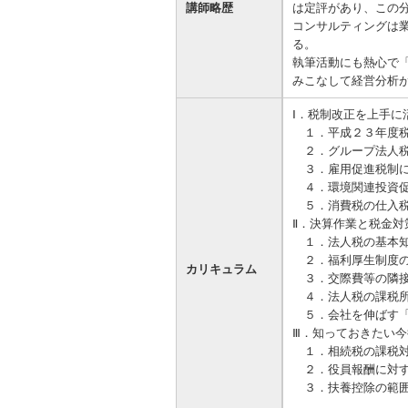
講師略歴
は定評があり、この
コンサルティングは
る。
執筆活動にも熱心で「
みこなして経営分析
Ⅰ．税制改正を上手に
１．平成２３年度税
２．グループ法人税
３．雇用促進税制に
４．環境関連投資促
５．消費税の仕入税
Ⅱ．決算作業と税金対
１．法人税の基本
２．福利厚生制度の
カリキュラム
３．交際費等の隣接
４．法人税の課税所
５．会社を伸ばす「
Ⅲ．知っておきたい
１．相続税の課税対
２．役員報酬に対す
３．扶養控除の範囲