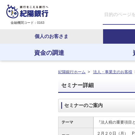
金融機関コード：0163
個人のお客さま
資金の調達
資金の調達
資金の運用
経営・事業支援
ＥＢサービス
紀陽銀行ホーム
>
法人・事業主のお客様
セミナー詳細
セミナーのご案内
テーマ
『法人税の重要項目
２月２０日（月） PM1