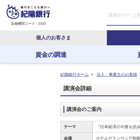
金融機関コード：0163
個人のお客さま
資金の調達
資金の調達
資金の運用
経営・事業支援
ＥＢサービス
紀陽銀行ホーム
>
法人・事業主のお客様
講演会詳細
講演会のご案内
テーマ
『日本経済の今後を読
会場
ホテルグランヴィア和