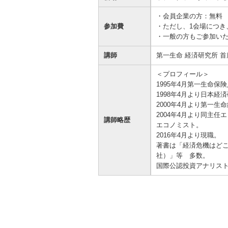
資金の調達
資金の運用
経営・事業支援
ＥＢサービス
・会員企業の方：無料
参加費
・ただし、1会場につき
お客さまのさまざまな資金ニーズに応
資金の運用に必要な商品、定期預金、
法人・事業主のお客さまへ情報のご提
その他各種サービスをご紹介します。
・一般の方もご参加いた
じたご提案をさせていただきます。
投資信託などをご紹介します。
供や課題解決のご支援をいたします。
講師
第一生命 経済研究所 首
＜プロフィール＞
1995年4月第一生命保
1998年4月より日本経
2000年4月より第一
2004年4月より同主任
講師略歴
エコノミスト。
2016年4月より現職。
著書は「経済危機はどこ
社）」等 多数。
国際公認投資アナリスト（