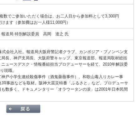
個人事業主・法人役員さ
ビジネスセンター
紀陽でんさいネットサー
複数でご参加いただく場合は、お二人目から参加料として3,300円
当座貸越Web申込サービ
M&Aアドバイザリーサー
けます（参加費はお一人様11,000円）
紀陽マルチバンキング（V
Kiyo Big Advance
報道局 特別解説委員 高岡 達之 氏
紀陽スマート口振
紀陽コマーシャルサービ
送株式会社入社。報道局大阪府警記者クラブ、カンボジア・プノンペン支
閉じる
閉じる
支局長、神戸支局長、大阪府警キャップ、東京報道部、報道局取材総括
閉じる
ニュースデスク・情報番組担当プロデューサーを経て、2010年解説委
閉じる
より現職。
て神戸小学生連続殺傷事件（酒鬼薔薇事件）、和歌山毒入りカレー事
崎JR事故などを取材。阪神大震災特番「ふるさと」など、プロデューサ
も数多く、ドキュメンタリー「オラウータンの涙」は2001年日本民間
。