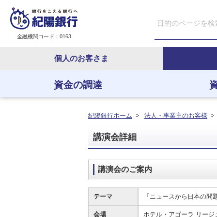
金融機関コード：0163
個人のお客さま
資金の調達
資金の調達
資金の運用
経営・事業支援
ＥＢサービス
紀陽銀行ホーム
>
法人・事業主のお客様
>
講演会詳細
講演会のご案内
テーマ
『ニュースから日本の問
会場
ホテル・アゴーラ リー