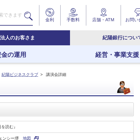
金利
手数料
店舗・ATM
お問い
法人のお客さま
紀陽銀行につい
資金の運用
経営・事業支援
医療を営むお客さま向け
預金等
コンサルティングサービ
紀陽ビジネスポータル
紀陽ビジネスクラブ
>
講演会詳細
農林水産業を営むお客さ
投資信託
経営課題解決のお手伝い
紀陽インターネットFB
資金の調達
資金の運用
経営・事業支援
ＥＢサービス
商工業を営むお客さま向
グローバル・サポート・
ワイドネットサービス
その他の融資商品
紀陽ビジネスクラブ
コンビニ収納サービス
題を読む』
大阪府下のお客さま向け
経済情報
ペイジー収納サービス
（ダイレクト方式）
ジェンシー堺
地図