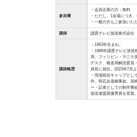
資金の調達
資金の運用
経営・事業支援
ＥＢサービス
・会員企業の方：無料
参加費
・ただし、1会場につき、
お客さまのさまざまな資金ニーズに応
資金の運用に必要な商品、定期預金、
法人・事業主のお客さまへ情報のご提
その他各種サービスをご紹介します。
・一般の方もご参加いただ
じたご提案をさせていただきます。
投資信託などをご紹介します。
供や課題解決のご支援をいたします。
講師
讀賣テレビ放送株式会社 
・1963年生まれ。
・1988年讀賣テレビ放
局、フィリピン・マニラ
デスク、報道局解説委員・
講師略歴
員長に就任。2023年7月
・現場統括キャップとし
件、明石歩道橋事故、尼
ー・記者としての制作番組
放送連盟賞優秀賞を受賞