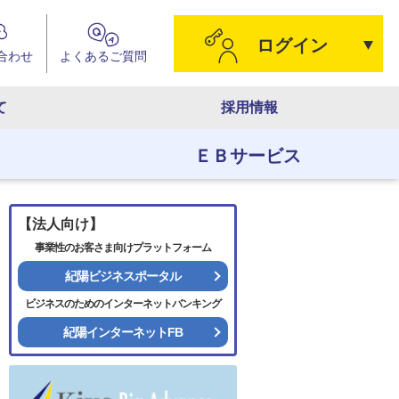
ログイン
合わせ
よくある
ご質問
て
採用情報
ＥＢサービス
ス
店舗・ATM
店舗・ATM
店舗・ATM
店舗・ATM
【法人向け】
事業性のお客さま向けプラットフォーム
ま向け
紀陽ビジネスポータル
け
デスク
ビジネスのためのインターネットバンキング
紀陽インターネットFB