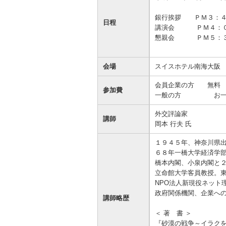
資金の調達
資金の運用
経営・事業支援
ＥＢサービス
銀行挨拶 ＰＭ３：４
日程
講演会 ＰＭ４：０
お客さまのさまざまな資金ニーズに応
資金の運用に必要な商品、定期預金、
法人・事業主のお客さまへ情報のご提
その他各種サービスをご紹介します。
懇親会 ＰＭ５：３
じたご提案をさせていただきます。
投資信託などをご紹介します。
供や課題解決のご支援をいたします。
会場
スイスホテル南海大
会員企業の方 無料 
参加費
一般の方 お一人
外交評論家
講師
岡本 行夫 氏
１９４５年、神奈川県
６８年一橋大学経済学
橋本内閣、小泉内閣と
立命館大学客員教授。
NPO法人新現役ネット
政府関係機関、企業への
講師略歴
＜ 著 書 ＞
『砂漠の戦争～イラク