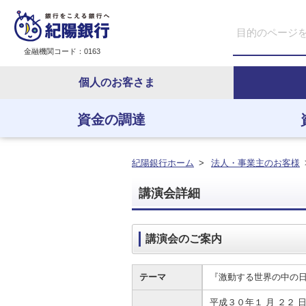
金融機関コード：0163
個人のお客さま
資金の調達
資金の調達
資金の運用
経営・事業支援
ＥＢサービス
紀陽銀行ホーム
>
法人・事業主のお客様
講演会詳細
講演会のご案内
テーマ
『激動する世界の中の
平成３０年１ 月 ２２ 