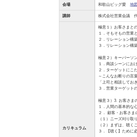
会場
和歌山ビッグ愛
地
資金の調達
資金の運用
経営・事業支援
ＥＢサービス
講師
株式会社営業会議 代
お客さまのさまざまな資金ニーズに応
資金の運用に必要な商品、定期預金、
法人・事業主のお客さまへ情報のご提
その他各種サービスをご紹介します。
じたご提案をさせていただきます。
投資信託などをご紹介します。
供や課題解決のご支援をいたします。
極意１）お客さまと
１．そもそもの営業
２．リレーション構
３．リレーション構
極意２）キーパーソ
１．商談シーンにお
２．ターゲットにこ
～こんなお断りの言
「上司と相談してお
３．営業ターゲット
極意３）3. お客さ
１．人間の基本的な
２． 顧客・お客さま
（１）ニーズ刈り取
（２）まずは、聴く
カリキュラム
３．【聴く】ために