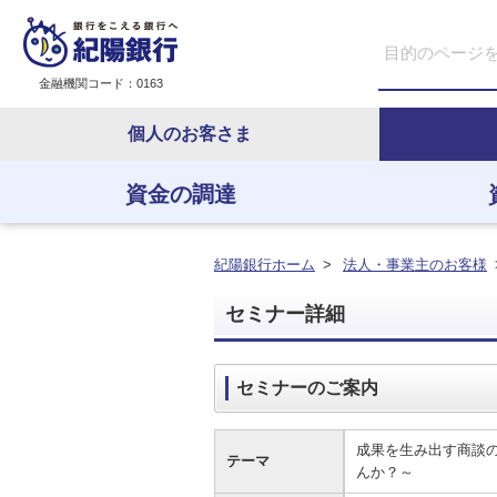
金融機関コード：0163
個人のお客さま
資金の調達
資金の調達
資金の運用
経営・事業支援
ＥＢサービス
紀陽銀行ホーム
>
法人・事業主のお客様
セミナー詳細
セミナーのご案内
成果を生み出す商談の
テーマ
んか？～