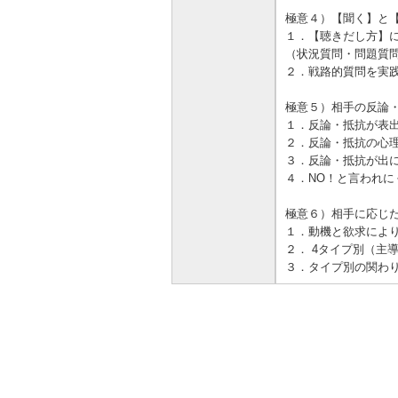
極意４）【聞く】と
１．【聴きだし方】
（状況質問・問題質
２．戦路的質問を実
極意５）相手の反論
１．反論・抵抗が表
２．反論・抵抗の心
３．反論・抵抗が出
４．NO！と言われに
極意６）相手に応じ
１．動機と欲求によ
２． 4タイプ別（主
３．タイプ別の関わ