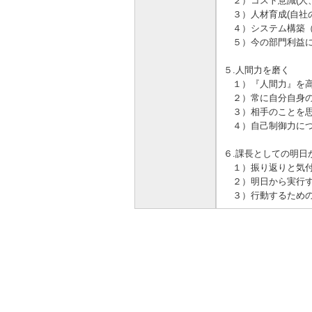
２）コスト意識(人
３）人材育成(自社
４）システム構築（
５）今の部門利益に
５.人間力を磨く
１）『人間力』を高
２）常に自分自身の
３）相手のことを思
４）自己制御力につ
６.課長としての明日
１）振り返りと気付
２）明日から実行す
３）行動するための