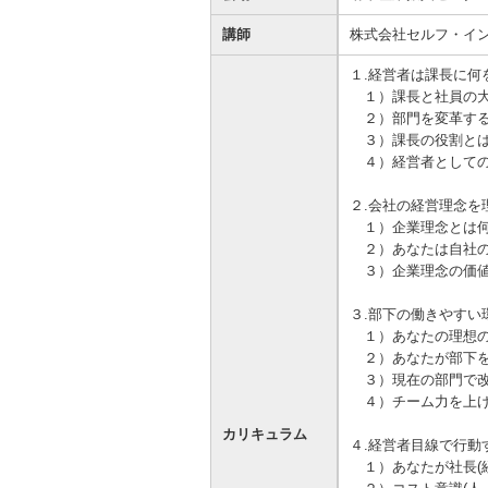
資金の調達
資金の運用
経営・事業支援
ＥＢサービス
講師
株式会社セルフ・イ
お客さまのさまざまな資金ニーズに応
資金の運用に必要な商品、定期預金、
法人・事業主のお客さまへ情報のご提
その他各種サービスをご紹介します。
１.経営者は課長に何
じたご提案をさせていただきます。
投資信託などをご紹介します。
供や課題解決のご支援をいたします。
１）課長と社員の大
２）部門を変革する
３）課長の役割と
４）経営者としての
２.会社の経営理念を
１）企業理念とは何
２）あなたは自社の
３）企業理念の価値
３.部下の働きやすい
１）あなたの理想の
２）あなたが部下を
３）現在の部門で改
４）チーム力を上げ
カリキュラム
４.経営者目線で行動
１）あなたが社長(