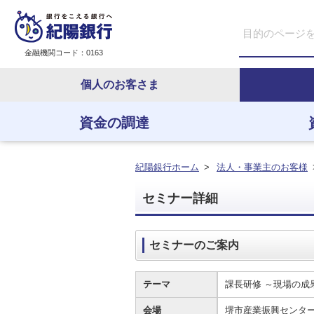
金融機関コード：0163
個人のお客さま
資金の調達
資金の調達
資金の運用
経営・事業支援
ＥＢサービス
紀陽銀行ホーム
>
法人・事業主のお客様
セミナー詳細
セミナーのご案内
テーマ
課長研修 ～現場の成
会場
堺市産業振興セン