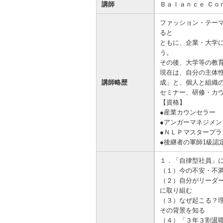
講師
Ｂａｌａｎｃｅ Ｃｏ
ファッション・テー
ると
ともに、企業・大学
う。
その後、大学等の教
現在は、自分の主体
講師略歴
成」と、個人と組織
セミナー、研修・カ
【資格】
●産業カウンセラー
●アンガーマネジメ
●ＮＬＰマスタープ
●後継者の軍師1級認
１．「自律型社員」
（１）今の不安・不
（２）自分がリーダ
に取り組む
（３）なぜ起こる？
その背景を知る
（４）「３年３割退