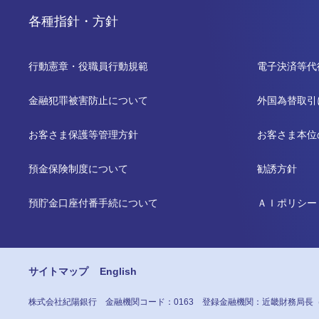
各種指針・方針
行動憲章・役職員行動規範
電子決済等代
金融犯罪被害防止について
外国為替取引
お客さま保護等管理方針
お客さま本位
預金保険制度について
勧誘方針
預貯金口座付番手続について
ＡＩポリシー
サイトマップ
English
株式会社紀陽銀行
金融機関コード：0163
登録金融機関：近畿財務局長