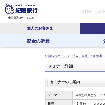
金融機関コード：0163
個人のお客さま
資金の調達
資金の調達
資金の運用
経営・事業支援
ＥＢサービス
紀陽銀行ホーム
>
法人・事業主のお客様
セミナー詳細
セミナーのご案内
テーマ
自律型社員となって
日程
【 日 時 】 ２０