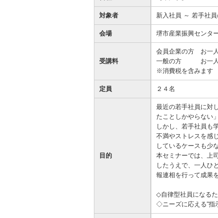
資金の調達
資金の運用
経営・事業支援
ＥＢサービス
対象者
新入社員 ～ 若手社
お客さまのさまざまな資金ニーズに応
資金の運用に必要な商品、定期預金、
法人・事業主のお客さまへ情報のご提
その他各種サービスをご紹介します。
会場
堺市産業振興セン
じたご提案をさせていただきます。
投資信託などをご紹介します。
供や課題解決のご支援をいたします。
会員企業の方 お一
受講料
一般の方 お一人
※消費税を含みます
定員
２４名
最近の若手社員に対
たことしかやらない
しかし、若手社員も
不満やストレスを感
しているケースも少
目的
本セミナーでは、上
したうえで、一人ひ
報連相を行って成果
◇自律型社員になる
◇ニーズに応える“指