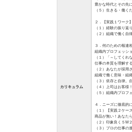
豊かな時代とその先
（５）生きる・働く
２．【実践１ワーク
（１）経験の振り返
（２）組織で働く自
３．何のための報連
組織内プロフェッシ
（１）「～してくれ
仕事の本質を理解す
（２）あなたが採用
組織で働く意味・組
（３）依存と自律。
カリキュラム
（４）上司はお客様
（５）組織内プロフ
４．ニーズに徹底的
（１）【実践２ケー
商品が無い！あなた
（２）印象良く５W
（３）プロの仕事の進め