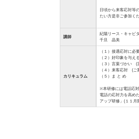
日頃から来客応対等
たい方是非ご参加く
紀陽リース・キャピ
講師
千旦 晶美
（１）接遇応対に必
（２）好印象を与え
（３）言葉づかい (
（４）来客応対 (ご
カリキュラム
（５）ま と め
※本研修には電話応
電話の応対力を高めた
アップ研修」(１１月