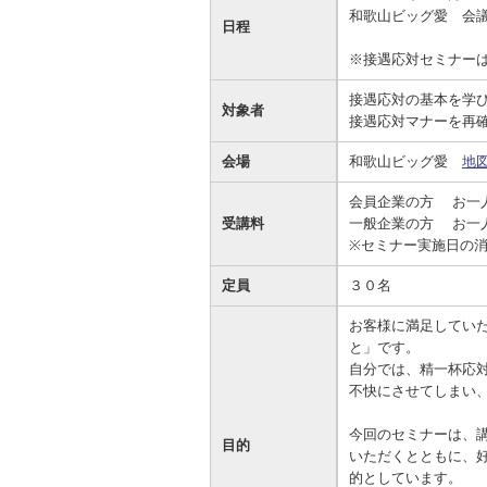
和歌山ビッグ愛 会
資金の調達
資金の運用
経営・事業支援
ＥＢサービス
日程
※接遇応対セミナー
お客さまのさまざまな資金ニーズに応
資金の運用に必要な商品、定期預金、
法人・事業主のお客さまへ情報のご提
その他各種サービスをご紹介します。
じたご提案をさせていただきます。
投資信託などをご紹介します。
供や課題解決のご支援をいたします。
接遇応対の基本を学
対象者
接遇応対マナーを再
会場
和歌山ビッグ愛
地
会員企業の方 お
受講料
一般企業の方 お一
※セミナー実施日の
定員
３０名
お客様に満足してい
と」です。
自分では、精一杯応
不快にさせてしまい
今回のセミナーは、
目的
いただくとともに、
的としています。