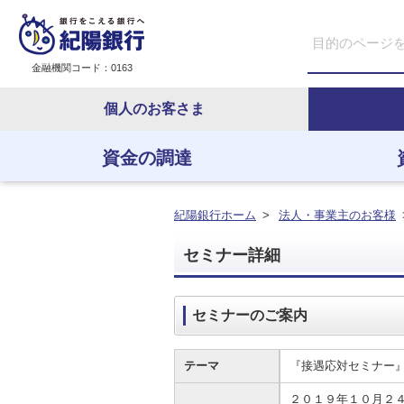
金融機関コード：0163
個人のお客さま
資金の調達
資金の調達
資金の運用
経営・事業支援
ＥＢサービス
紀陽銀行ホーム
>
法人・事業主のお客様
セミナー詳細
セミナーのご案内
テーマ
『接遇応対セミナー
２０１９年１０月２４