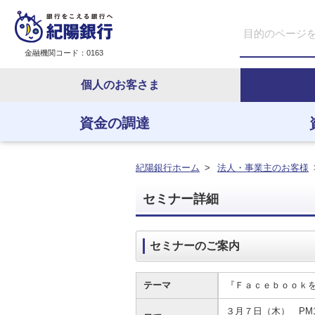
金融機関コード：0163
個人のお客さま
資金の調達
資金の調達
資金の運用
経営・事業支援
ＥＢサービス
紀陽銀行ホーム
>
法人・事業主のお客様
セミナー詳細
セミナーのご案内
テーマ
『Ｆａｃｅｂｏｏｋ
３月７日（木） PM1: