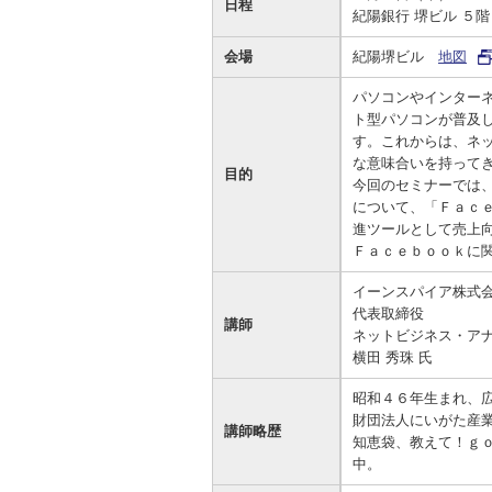
日程
紀陽銀行 堺ビル ５階
資金の調達
資金の運用
経営・事業支援
ＥＢサービス
会場
紀陽堺ビル
地図
お客さまのさまざまな資金ニーズに応
資金の運用に必要な商品、定期預金、
法人・事業主のお客さまへ情報のご提
その他各種サービスをご紹介します。
じたご提案をさせていただきます。
投資信託などをご紹介します。
供や課題解決のご支援をいたします。
パソコンやインター
ト型パソコンが普及
す。これからは、ネ
な意味合いを持って
目的
今回のセミナーでは
について、「Ｆａｃ
進ツールとして売上
Ｆａｃｅｂｏｏｋに
イーンスパイア株式
代表取締役
講師
ネットビジネス・ア
横田 秀珠 氏
昭和４６年生まれ、
財団法人にいがた産
講師略歴
知恵袋、教えて！ｇ
中。