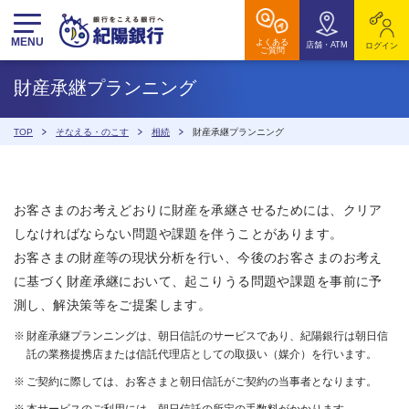
MENU
よくある
店舗・ATM
ログイン
ご質問
財産承継プランニング
TOP
そなえる・のこす
相続
財産承継プランニング
お客さまのお考えどおりに財産を承継させるためには、クリア
しなければならない問題や課題を伴うことがあります。
お客さまの財産等の現状分析を行い、今後のお客さまのお考え
に基づく財産承継において、起こりうる問題や課題を事前に予
測し、解決策等をご提案します。
財産承継プランニングは、朝日信託のサービスであり、紀陽銀行は朝日信
託の業務提携店または信託代理店としての取扱い（媒介）を行います。
ご契約に際しては、お客さまと朝日信託がご契約の当事者となります。
本サービスのご利用には、朝日信託の所定の手数料がかかります。