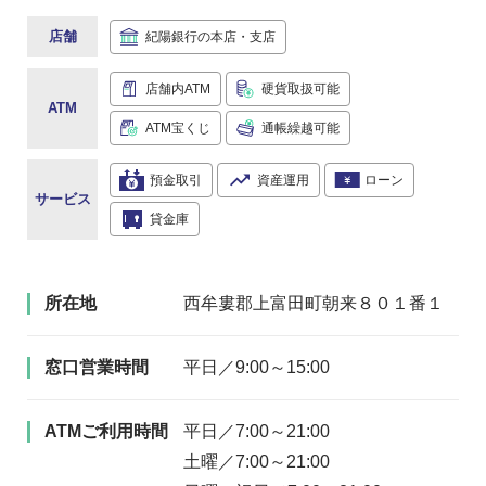
店舗
紀陽銀行の本店・支店
店舗内ATM
硬貨取扱可能
ATM
ATM宝くじ
通帳繰越可能
預金取引
資産運用
ローン
サービス
貸金庫
所在地
西牟婁郡上富田町朝来８０１番１
窓口営業時間
平日／9:00～15:00
ATMご利用時間
平日／7:00～21:00
土曜／7:00～21:00