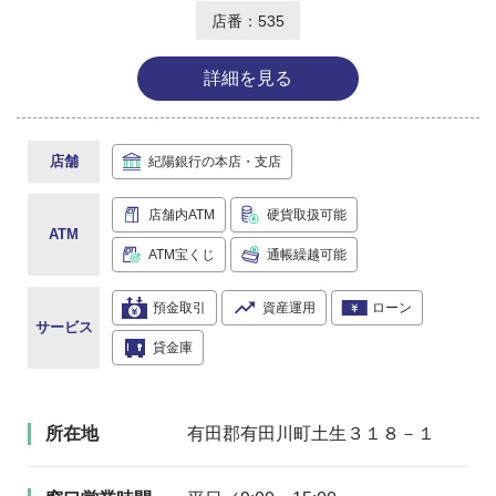
店番：535
詳細を見る
店舗
紀陽銀行の本店・支店
店舗内ATM
硬貨取扱可能
ATM
ATM宝くじ
通帳繰越可能
預金取引
資産運用
ローン
サービス
貸金庫
所在地
有田郡有田川町土生３１８－１