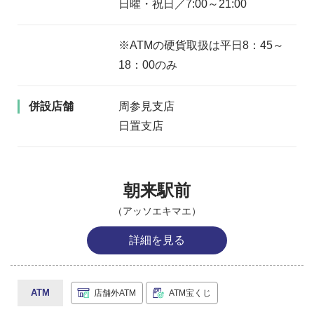
日曜・祝日／7:00～21:00
※ATMの硬貨取扱は平日8：45～
18：00のみ
併設店舗
周参見支店
日置支店
朝来駅前
（アッソエキマエ）
詳細を見る
ATM
店舗外ATM
ATM宝くじ