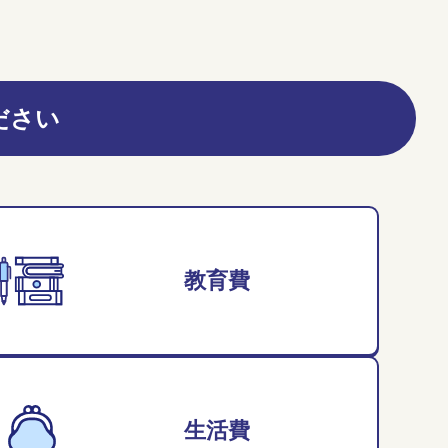
ださい
教育費
生活費